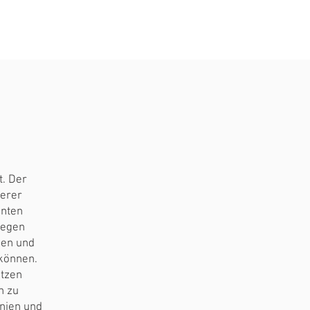
e
Kontakt
t. Der
serer
anten
legen
ben und
 können.
etzen
n zu
inien und