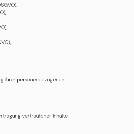
 DSGVO),
O),
VO),
GVO),
ung Ihrer personenbezogenen
tragung vertraulicher Inhalte