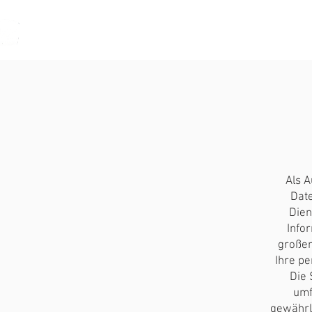
Start
Le
Als A
Date
Dien
Info
großen
Ihre pe
Die 
umf
gewährle